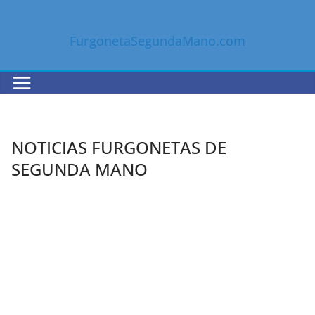
Saltar
al
FurgonetaSegundaMano.com
contenido
NOTICIAS FURGONETAS DE
SEGUNDA MANO