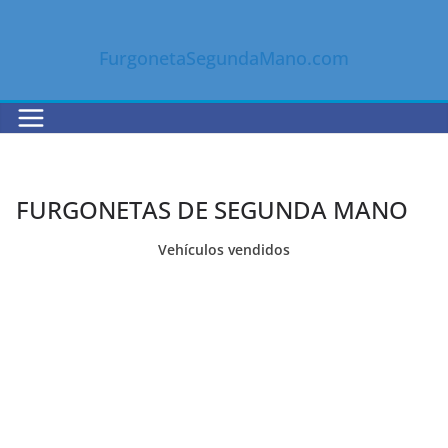
Saltar
al
FurgonetaSegundaMano.com
contenido
FURGONETAS DE SEGUNDA MANO
Vehículos vendidos